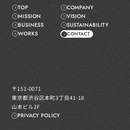
・利用目的の達成に必要な
TOP
COMPANY
・ご本人又は公共の利益の
・その他法令に根拠がある
MISSION
VISION
BUSINESS
SUSTAINABILITY
個人情報の開示、訂正等、
当社は、ご本人の個人情報
WORKS
CONTACT
いただいたうえで対応いた
〒151-0071
東京都渋谷区本町3丁目41-18
山本ビル2F
PRIVACY POLICY