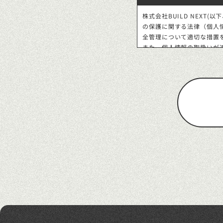
株式会社BUILD NEXT
の保護に関する法律（個人
全管理について適切な措置
また、個人情報の取扱いが
取り組んでまいります。具
個人情報の利用目的
当社は、お預かりしたお客
・当社の各種商品やサービ
・提携先企業の各種商品や
・その他、上記業務に関連
個人情報の管理体制
当社は、業務上取り扱うす
取扱規程等の整備および実
される正確性・最新性を確
個人情報の第三者への提供
当社は、以下の場合を除き
・あらかじめ、ご本人が同