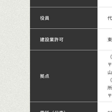
役員
代
建設業許可
東
〒
山
拠点
〒