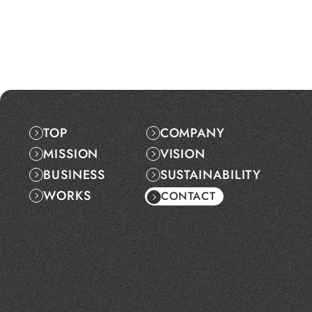
TOP
COMPANY
MISSION
VISION
BUSINESS
SUSTAINABILITY
WORKS
CONTACT